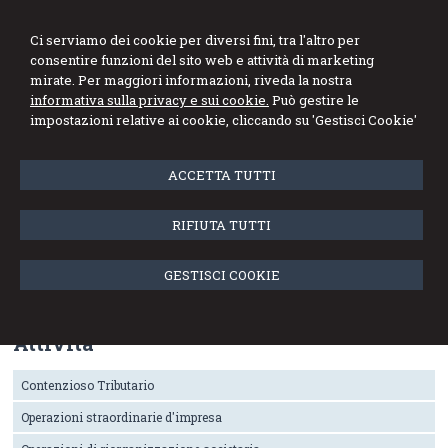
Stefano Marini
Ci serviamo dei cookie per diversi fini, tra l'altro per
consentire funzioni del sito web e attività di marketing
Dottore Commercialista Revisore Legale
mirate. Per maggiori informazioni, riveda la nostra
informativa sulla privacy e sui cookie.
Può gestire le
Menu
impostazioni relative ai cookie, cliccando su 'Gestisci Cookie'
Contenzioso Tributario - Operazioni
ACCETTA TUTTI
straordinarie d'impresa (Fusioni -
Scissioni - Trasformazioni -
RIFIUTA TUTTI
Conferimento in società) - Operazioni di
riorganizzazione societaria - Operazioni
di tutela del patrimonio personale -
GESTISCI COOKIE
Pianificazione fiscale
Attività
Contenzioso Tributario
Operazioni straordinarie d'impresa