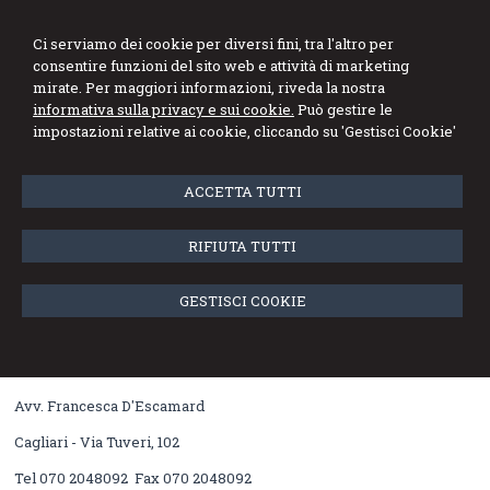
Stefano Marini
Ci serviamo dei cookie per diversi fini, tra l'altro per
consentire funzioni del sito web e attività di marketing
Dottore Commercialista Revisore Legale
mirate. Per maggiori informazioni, riveda la nostra
informativa sulla privacy e sui cookie.
Può gestire le
Menu
impostazioni relative ai cookie, cliccando su 'Gestisci Cookie'
Consulenza e diritto del lavoro
ACCETTA TUTTI
Dott.ssa Rosa Chiarenza
RIFIUTA TUTTI
Consulente del Lavoro
Cagliari - Viale Regina Margherita, 71
GESTISCI COOKIE
Tel 070 680297 Fax 070 6401361
Avv. Francesca D'Escamard
Cagliari - Via Tuveri, 102
Tel 070 2048092 Fax 070 2048092