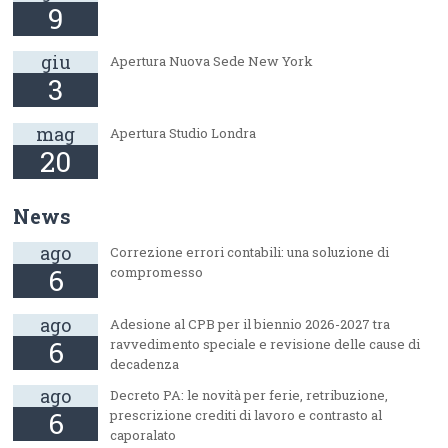
9
giu
Apertura Nuova Sede New York
3
mag
Apertura Studio Londra
20
News
ago
Correzione errori contabili: una soluzione di
6
compromesso
ago
Adesione al CPB per il biennio 2026-2027 tra
6
ravvedimento speciale e revisione delle cause di
decadenza
ago
Decreto PA: le novità per ferie, retribuzione,
6
prescrizione crediti di lavoro e contrasto al
caporalato