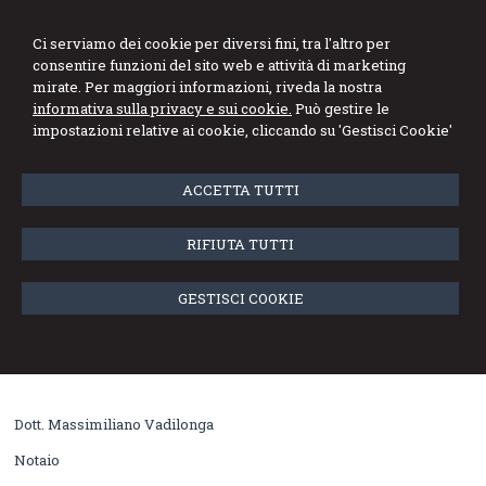
Stefano Marini
Ci serviamo dei cookie per diversi fini, tra l'altro per
consentire funzioni del sito web e attività di marketing
Dottore Commercialista Revisore Legale
mirate. Per maggiori informazioni, riveda la nostra
informativa sulla privacy e sui cookie.
Può gestire le
Menu
impostazioni relative ai cookie, cliccando su 'Gestisci Cookie'
Operazioni straordinarie e diritto
ACCETTA TUTTI
societario
RIFIUTA TUTTI
Avv. Prof. Corrado Chessa
Associato di Diritto Privato - Università degli Studi di Cagliari
GESTISCI COOKIE
Cagliari - Corso Vittorio Emanuele, 1
Tel 070 651090 Fax 070 670519
Dott. Massimiliano Vadilonga
Notaio